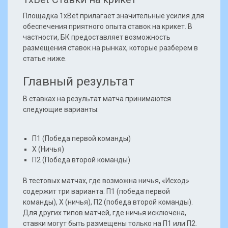
Площадка 1xBet прилагает значительные усилия для
обеспечения приятного опыта ставок на крикет. В
частности, БК предоставляет возможность
размещения ставок на рынках, которые разберем в
статье ниже.
Главный результат
В ставках на результат матча принимаются
следующие варианты:
П1 (Победа первой команды)
Х (Ничья)
П2 (Победа второй команды)
В тестовых матчах, где возможна ничья, «Исход»
содержит три варианта: П1 (победа первой
команды), Х (ничья), П2 (победа второй команды).
Для других типов матчей, где ничья исключена,
ставки могут быть размещены только на П1 или П2.