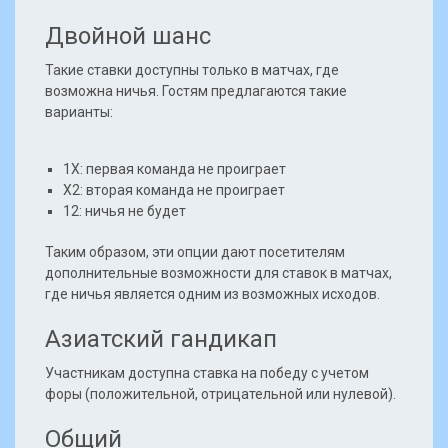
Двойной шанс
Такие ставки доступны только в матчах, где
возможна ничья. Гостям предлагаются такие
варианты:
1Х: первая команда не проиграет
Х2: вторая команда не проиграет
12: ничья не будет
Таким образом, эти опции дают посетителям
дополнительные возможности для ставок в матчах,
где ничья является одним из возможных исходов.
Азиатский гандикап
Участникам доступна ставка на победу с учетом
форы (положительной, отрицательной или нулевой).
Общий