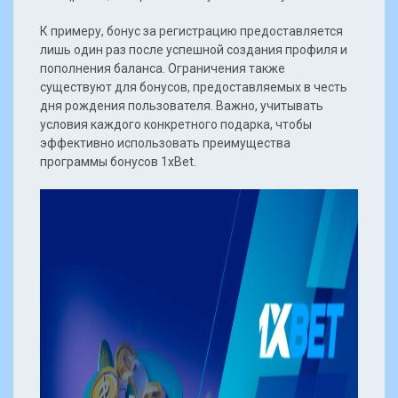
К примеру, бонус за регистрацию предоставляется
лишь один раз после успешной создания профиля и
пополнения баланса. Ограничения также
существуют для бонусов, предоставляемых в честь
дня рождения пользователя. Важно, учитывать
условия каждого конкретного подарка, чтобы
эффективно использовать преимущества
программы бонусов 1xBet.