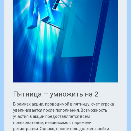
Пятница – умножить на 2
В рамках акции, проводимой в пятницу, счет игрока
увеличивается после пополнения. Возможность
участия в акции предоставляется всем
пользователям, независимо от времени
регистрации. Однако, посетитель должен пройти