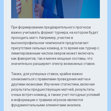
При формировании предварительного прогноза
важно учитывать формат турнира, на котором будет
проходить матч. Например, участие в
высокопрофильном чемпионате предполагает
присутствие сильных команд, в то время как турнир с
лимитированным числом оверов может включать
как фаворитов, так и менее мощные составы, что
значительно расширяет спектр возможных ставок.
Также, для успешных ставок, крайне важно
ознакомиться с правилами проведения матча и
другими нюансами. Изучение статистики, включая
результаты предшествующих матчей, результаты
очных встреч команд, а также учет погодных условий
и информации о травмах игроков являются
фундаментальными элементами анализа.