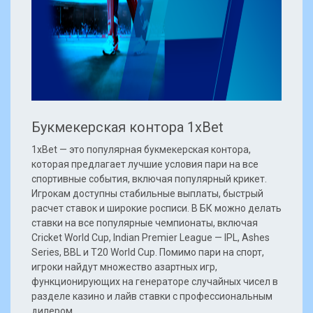
Букмекерская контора 1xBet
1xBet — это популярная букмекерская контора,
которая предлагает лучшие условия пари на все
спортивные события, включая популярный крикет.
Игрокам доступны стабильные выплаты, быстрый
расчет ставок и широкие росписи. В БК можно делать
ставки на все популярные чемпионаты, включая
Cricket World Cup, Indian Premier League — IPL, Ashes
Series, BBL и Т20 World Cup. Помимо пари на спорт,
игроки найдут множество азартных игр,
функционирующих на генераторе случайных чисел в
разделе казино и лайв ставки с профессиональным
дилером.