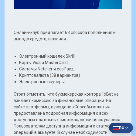
Онлайн-клуб предлагает 63 способа пополнения и
вывода средств, включая:
Электронный кошелек Skrill
Карты Visa и MasterCard
Системы Neteller и ecoPayz;
Криптовалюта (38 вариантов)
Электронные ваучеры
Стоит отметить, что букмекерская контора 1xBet не
взимает комиссию за финансовые операции. На
сайте платформы, в разделе «Способы оплаты»
предоставлена подробная информация о всех
доступных платежных системах, включая их условия.
Пользователям доступна информация о статусе
RU
операций в аккаунте. В случае необходимости