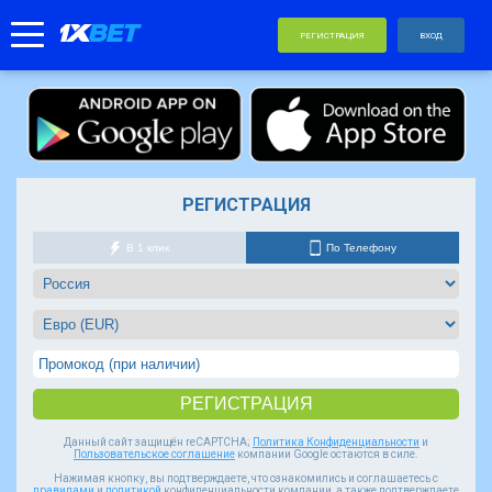
РЕГИСТРАЦИЯ
ВХОД
РЕГИСТРАЦИЯ
В 1 клик
По Телефону
РЕГИСТРАЦИЯ
Данный сайт защищён reCAPTCHA;
Политика Конфиденциальности
и
Пользовательское соглашение
компании Google остаются в силе.
Нажимая кнопку, вы подтверждаете, что ознакомились и соглашаетесь с
правилами
и
политикой
конфиденциальности компании, а также подтверждаете