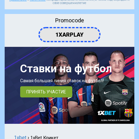
свое совершеннолетие
Promocode
1XARPLAY
Ставки на футбол
Самая большая линия ставок на футбол!
ПРИНЯТЬ УЧАСТИЕ
1xbet
›
1xBet Крикет