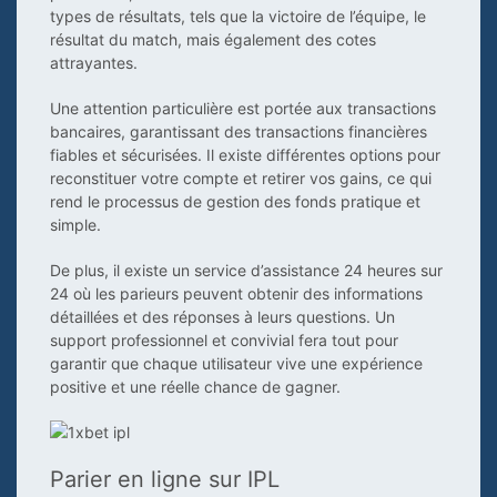
types de résultats, tels que la victoire de l’équipe, le
résultat du match, mais également des cotes
attrayantes.
Une attention particulière est portée aux transactions
bancaires, garantissant des transactions financières
fiables et sécurisées. Il existe différentes options pour
reconstituer votre compte et retirer vos gains, ce qui
rend le processus de gestion des fonds pratique et
simple.
De plus, il existe un service d’assistance 24 heures sur
24 où les parieurs peuvent obtenir des informations
détaillées et des réponses à leurs questions. Un
support professionnel et convivial fera tout pour
garantir que chaque utilisateur vive une expérience
positive et une réelle chance de gagner.
Parier en ligne sur IPL