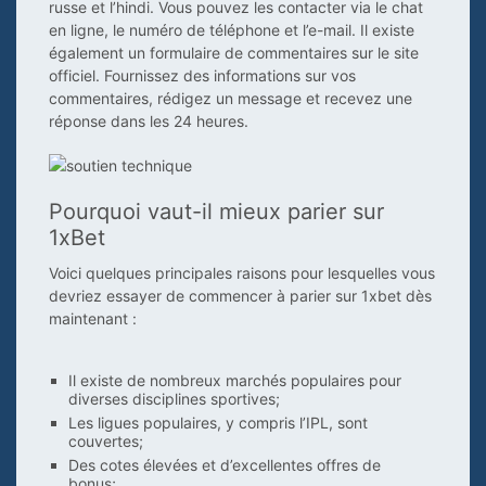
russe et l’hindi. Vous pouvez les contacter via le chat
en ligne, le numéro de téléphone et l’e-mail. Il existe
également un formulaire de commentaires sur le site
officiel. Fournissez des informations sur vos
commentaires, rédigez un message et recevez une
réponse dans les 24 heures.
Pourquoi vaut-il mieux parier sur
1xBet
Voici quelques principales raisons pour lesquelles vous
devriez essayer de commencer à parier sur 1xbet dès
maintenant :
Il existe de nombreux marchés populaires pour
diverses disciplines sportives;
Les ligues populaires, y compris l’IPL, sont
couvertes;
Des cotes élevées et d’excellentes offres de
bonus;