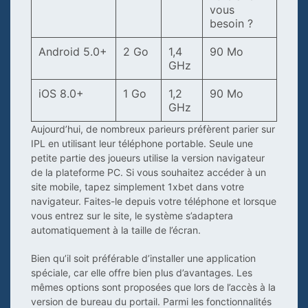
vous
besoin ?
Android 5.0+
2 Go
1,4
90 Mo
GHz
iOS 8.0+
1 Go
1,2
90 Mo
GHz
Aujourd’hui, de nombreux parieurs préfèrent parier sur
IPL en utilisant leur téléphone portable. Seule une
petite partie des joueurs utilise la version navigateur
de la plateforme PC. Si vous souhaitez accéder à un
site mobile, tapez simplement 1xbet dans votre
navigateur. Faites-le depuis votre téléphone et lorsque
vous entrez sur le site, le système s’adaptera
automatiquement à la taille de l’écran.
Bien qu’il soit préférable d’installer une application
spéciale, car elle offre bien plus d’avantages. Les
mêmes options sont proposées que lors de l’accès à la
version de bureau du portail. Parmi les fonctionnalités