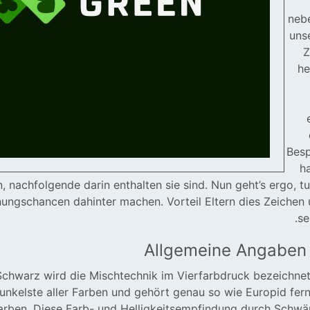
neb
uns
Z
he
Besp
h
n, nachfolgende darin enthalten sie sind. Nun geht’s ergo, tu
ungschancen dahinter machen. Vorteil Eltern dies Zeichen 
se
Allgemeine Angaben
chwarz wird die Mischtechnik im Vierfarbdruck bezeichnet
dunkelste aller Farben und gehört genau so wie Europid fer
arben. Diese Farb- und Helligkeitsempfindung durch Schwä