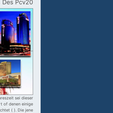
s Des Pcv20
reszeit sei dieser
t of denen einige
htet ( ). Die jene