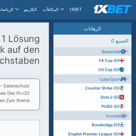
1XBET
المكافآت
الكازينو
الرياضات
الرهانات
, 1 Lösung
الجميع 0
ck auf den
Basketball
uchstaben
FA Cup (0)
US Cup (0)
CyberSport
k – Datenschutz
Counter Strike (0)
weis Des Pcv20
Dota 2 (0)
ben Zum thema
PUBG (0)
Football
Bundesliga (0)
English Premier League (0)