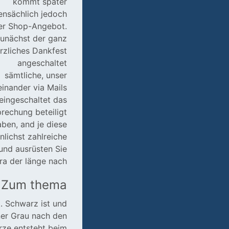
kommt später
ensächlich jedoch
er Shop-Angebot.
unächst der ganz
rzliches Dankfest
angeschaltet
sämtliche, unser
einander via Mails
eingeschaltet das
rechung beteiligt
aben, and je diese
nlichst zahlreiche
und ausrüsten Sie
ra der länge nach.
 Zum thema
. Schwarz ist und
ner Grau nach den
rze entsteht beim