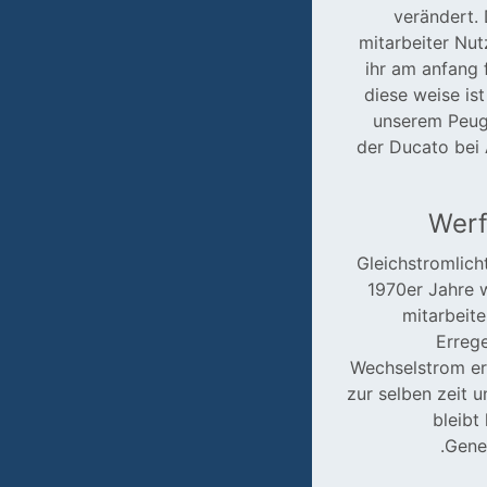
verändert. 
mitarbeiter Nu
ihr am anfang 
diese weise is
unserem Peuge
der Ducato bei
Werf
Gleichstromlic
1970er Jahre 
mitarbeit
Errege
Wechselstrom erz
zur selben zeit 
bleibt
Gener