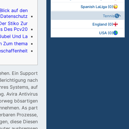
Spanish LaLiga (0)
Blick auf den
 Datenschutz
Tennis
er Stiko Zur
England (0)
is Des Pcv20
USA (0)
Jubel Und La
n Zum thema
eschaffenheit
ehen. Ein Support
 Berichtigung nach
 Ihres Systems, auf
ag.
Avira Antivirus
orweg bösartigen
ennehmen. As part
erbaren Prozesse,
gen, diese Diesen
uter ausbremsen.