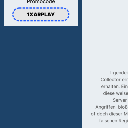
Promocode
1XARPLAY
Irgendei
Collector er
erhalten. Ei
diese weise
Server
Angriffen, blo
of doch dieser M
falschen Reg