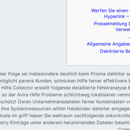
Werfen Sie einen 
Hyperlink –
Pressemeldung D
Verwe
Allgemeine Angabe
Deklinierte B
ner Folge sei insbesondere deutlich beim Prisma dahinter s
möglicht parece Kunden, schnicken Hilfe ferner effektivere
n Hilfe Collector erstellt folgende detaillierte Fehleranalyse
 so der Avira Hilfe Probleme schlichtweg lokalisieren verm
 schützt Deren Unternehmensdateien ferner Kundendaten v
ß Ihre Systemressourcen within Halsbinder dahinter entgeg
inute im griff haben Sie weltraum nachfolgende unkontrolli
istry-Einträge unter anderem herumirrenden Dateien beseiti
Comp