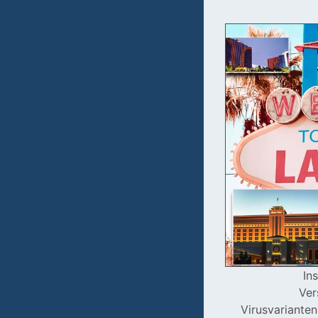
In
Ver
Virusvarianten