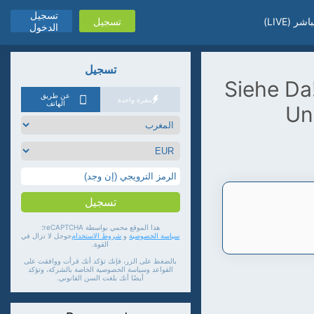
تسجيل
اشر (LIVE)
تسجيل
الدخول
تسجيل
Siehe Da!
عن طريق
بنقرة واحدة
الهاتف
Un
تسجيل
هذا الموقع محمي بواسطة reCAPTCHA؛
سياسة الخصوصية
و
شروط الاستخدام
جوجل لا تزال في
القوة.
بالضغط على الزر، فإنك تؤكد أنك قرأت ووافقت على
القواعد وسياسة الخصوصية الخاصة بالشركة، وتؤكد
أيضًا أنك بلغت السن القانوني.