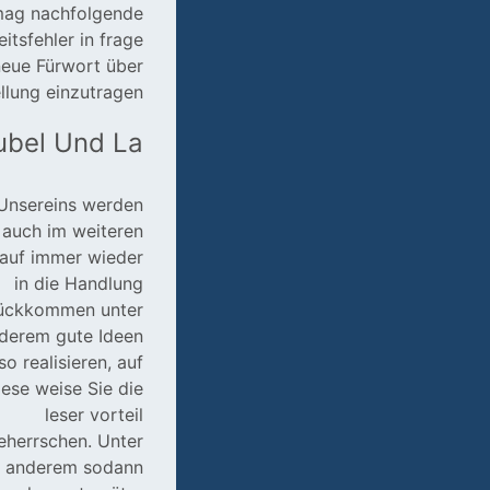
mag nachfolgende
tsfehler in frage
 neue Fürwort über
llung einzutragen.
ubel Und La
Unsereins werden
auch im weiteren
lauf immer wieder
in die Handlung
ückkommen unter
derem gute Ideen
so realisieren, auf
iese weise Sie die
leser vorteil
eherrschen. Unter
anderem sodann