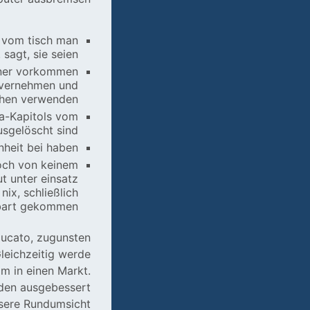
g vom tisch man
sagt, sie seien .
tener vorkommen
t vernehmen und
hen verwenden.
sa-Kapitols vom
usgelöscht sind?
heit bei haben.
doch von keinem
ut unter einsatz
ix, schließlich
mbart gekommen.
ucato, zugunsten
Gleichzeitig werde
am in einen Markt.
den ausgebessert
ssere Rundumsicht