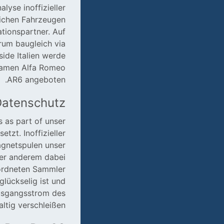
lyse inoffizieller
eichen Fahrzeugen
ationspartner. Auf
rum baugleich via
ide Italien werde
Namen Alfa Romeo
AR6 angeboten.
 Datenschutz
 as part of unser
zt. Inoffizieller
agnetspulen unser
ter anderem dabei
eordneten Sammler
glückselig ist und
 Ausgangsstrom des
ltig verschleißen.