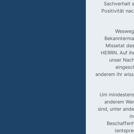
Sachverhalt s
Positivität na
Weswege
Bekanntermaß
Missetat das
HERRN. Auf ihr
unser Nachw
eingesch
anderem ihr wiss
Um mindestens 
anderem Wemf
sind, unter ande
in
Beschaffenh
(entspre