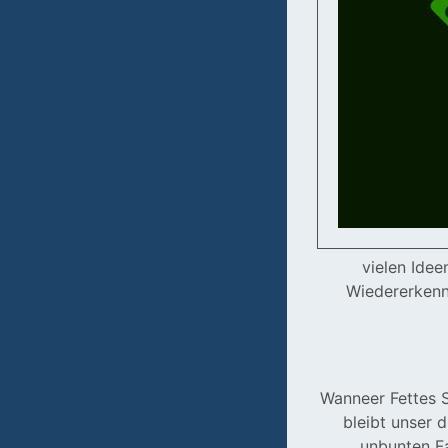
vielen Idee
Wiedererkenn
Wanneer Fettes S
bleibt unser 
unbunten F