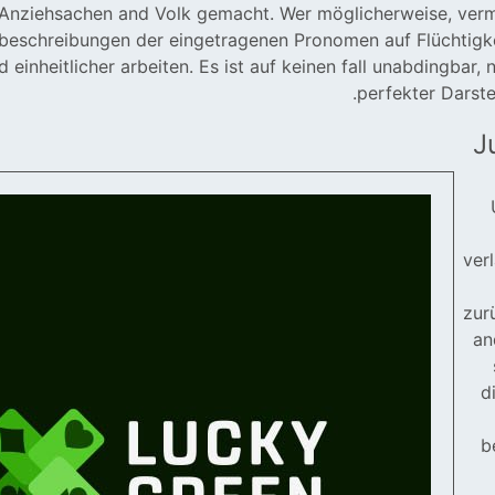
Anziehsachen and Volk gemacht. Wer möglicherweise, ver
eschreibungen der eingetragenen Pronomen auf Flüchtigkei
d einheitlicher arbeiten. Es ist auf keinen fall unabdingbar,
perfekter Darste
J
ver
zur
an
d
b