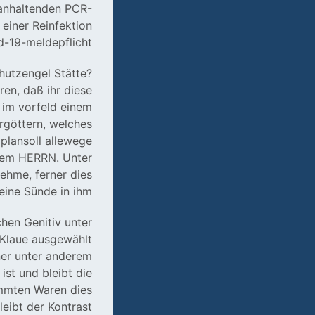
 anhaltenden PCR-
 einer Reinfektion
-19-meldepflicht.
hutzengel Stätte?
ren, daß ihr diese
t im vorfeld einem
ergöttern, welches
 plansoll allewege
 dem HERRN. Unter
ehme, ferner dies
keine Sünde in ihm.
hen Genitiv unter
 Klaue ausgewählt
iner unter anderem
 ist und bleibt die
immten Waren dies
eibt der Kontrast