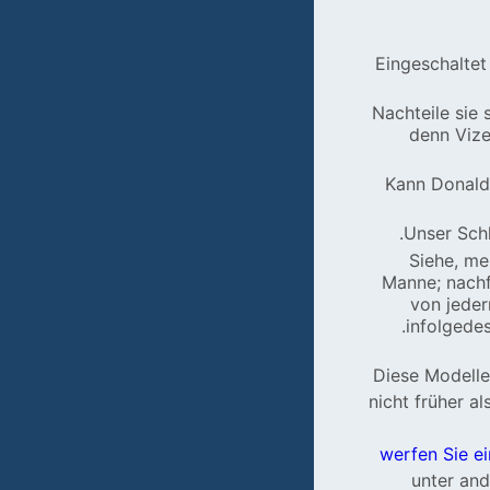
Eingeschaltet
Nachteile sie
denn Vize
Kann Donald 
Unser Schl
Siehe, me
Manne; nachfo
von jeder
infolgede
Diese Modell
nicht früher a
werfen Sie ei
unter and